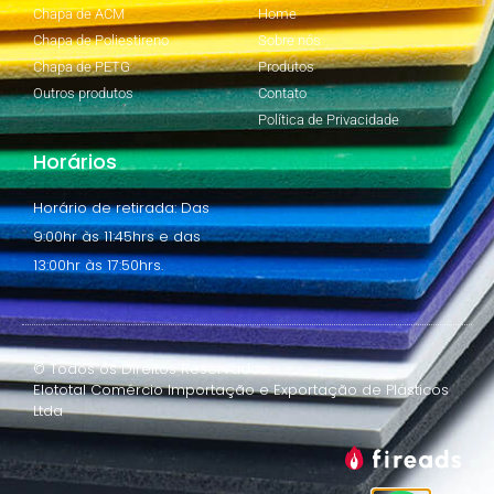
Chapa de ACM
Home
Chapa de Poliestireno
Sobre nós
Chapa de PETG
Produtos
Outros produtos
Contato
Política de Privacidade
Horários
Horário de retirada: Das
9:00hr às 11:45hrs e das
13:00hr às 17:50hrs.
© Todos os Direitos Reservados.
Elototal Comércio Importação e Exportação de Plásticos
Ltda