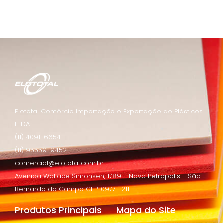
Elototal Comércio Importação e Exportação de Plásticos
LTDA.
(11) 4091-6654
(11) 95559-9452
comercial@elototal.com.br
Avenida Wallace Simonsen, 1789 - Nova Petrópolis - São
Bernardo do Campo CEP: 09771-211
Produtos Principais
Mapa do Site