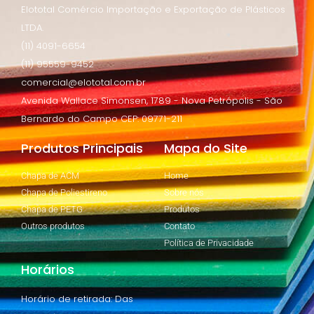
Elototal Comércio Importação e Exportação de Plásticos
LTDA.
(11) 4091-6654
(11) 95559-9452
comercial@elototal.com.br
Avenida Wallace Simonsen, 1789 - Nova Petrópolis - São
Bernardo do Campo CEP: 09771-211
Produtos Principais
Mapa do Site
Chapa de ACM
Home
Chapa de Poliestireno
Sobre nós
Chapa de PETG
Produtos
Outros produtos
Contato
Política de Privacidade
Horários
Horário de retirada: Das