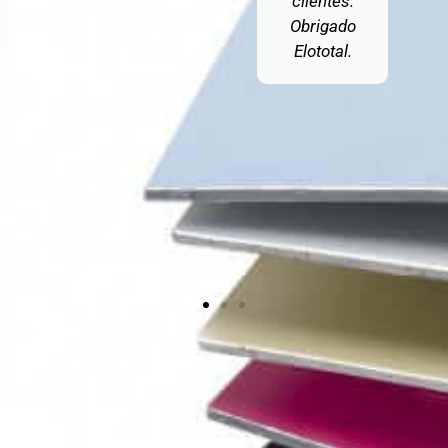
clientes.
desej
Obrigado
Elototal.