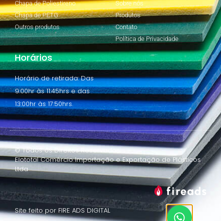
Chapa de Poliestireno
Sobre nós
Chapa de PETG
Produtos
Outros produtos
Contato
Política de Privacidade
Horários
Horário de retirada: Das
9:00hr às 11:45hrs e das
13:00hr às 17:50hrs.
© Todos os Direitos Reservados.
Elototal Comércio Importação e Exportação de Plásticos
Ltda
Site feito por FIRE ADS DIGITAL