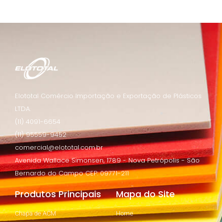
Elototal Comércio Importação e Exportação de Plásticos
LTDA.
(11) 4091-6654
(11) 95559-9452
comercial@elototal.com.br
Avenida Wallace Simonsen, 1789 - Nova Petrópolis - São
Bernardo do Campo CEP: 09771-211
Produtos Principais
Mapa do Site
Chapa de ACM
Home