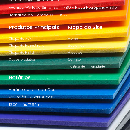
Avenida Wallace Simonsen, 1789 - Nova Petrópolis - São
Bernardo do Campo CEP: 09771-211
Produtos Principais
Mapa do Site
Chapa de ACM
Home
Chapa de Poliestireno
Sobre nós
Chapa de PETG
Produtos
Outros produtos
Contato
Política de Privacidade
Horários
Horário de retirada: Das
9:00hr às 11:45hrs e das
13:00hr às 17:50hrs.