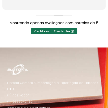
Mostrando apenas avaliações com estrelas de 5
Certificado: Trustindex
Elototal Comércio Importação e Exportação de Plásticos
LTDA.
(11) 4091-6654
(11) 95559-9452
comercial@elototal.com.br