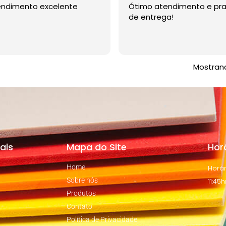
endimento excelente
Ótimo atendimento e pr
de entrega!
Mostran
ais
Mapa do Site
Hor
Home
Horár
Sobre nós
11:45h
Produtos
Contato
Política de Privacidade