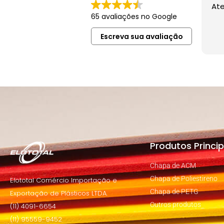
At
65 avaliações no Google
Escreva sua avaliação
Produtos Princip
Chapa de ACM
Chapa de Poliestireno
Elototal Comércio Importação e
Chapa de PETG
Exportação de Plásticos LTDA.
Outros produtos
(11) 4091-6654
(11) 95559-9452