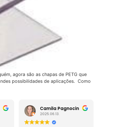
nguém, agora são as chapas de PETG que
andes possibilidades de aplicações. Como
Camila Pagnocin
Mar
2025.06.13.
2025